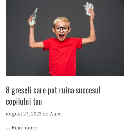
8 greseli care pot ruina succesul
copilului tau
august 24, 2023
de
Anca
…
Read more