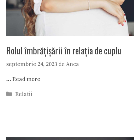
Rolul îmbrăţişării în relaţia de cuplu
septembrie 24, 2023
de
Anca
…
Read more
Categorii
Relatii