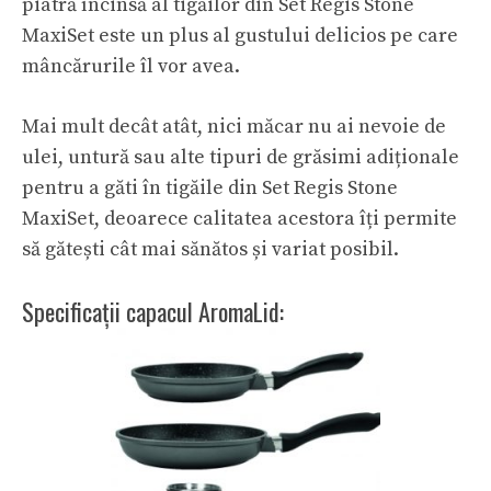
piatră încinsă al tigăilor din Set Regis Stone
MaxiSet este un plus al gustului delicios pe care
mâncărurile îl vor avea.
Mai mult decât atât, nici măcar nu ai nevoie de
ulei, untură sau alte tipuri de grăsimi adiționale
pentru a găti în tigăile din Set Regis Stone
MaxiSet, deoarece calitatea acestora îți permite
să gătești cât mai sănătos și variat posibil.
Specificații capacul AromaLid: