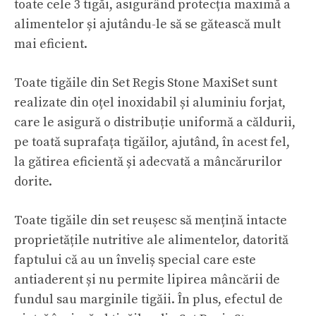
toate cele 3 tigăi, asigurând protecția maximă a
alimentelor și ajutându-le să se gătească mult
mai eficient.
Toate tigăile din Set Regis Stone MaxiSet sunt
realizate din oțel inoxidabil și aluminiu forjat,
care le asigură o distribuție uniformă a căldurii,
pe toată suprafața tigăilor, ajutând, în acest fel,
la gătirea eficientă și adecvată a mâncărurilor
dorite.
Toate tigăile din set reușesc să mențină intacte
proprietățile nutritive ale alimentelor, datorită
faptului că au un înveliș special care este
antiaderent și nu permite lipirea mâncării de
fundul sau marginile tigăii. În plus, efectul de