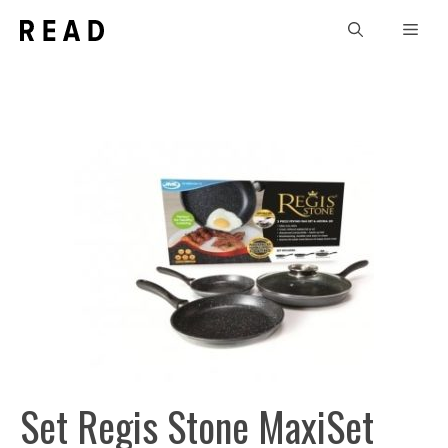
Sari
Men
la
conținut
Set Regis Stone MaxiSet