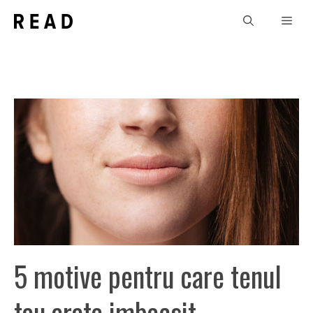
Sari
Men
la
conținut
5 motive pentru care tenul
tau arata imbacsit