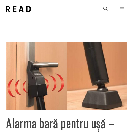
Sari
Men
la
conținut
Alarma bară pentru ușă –