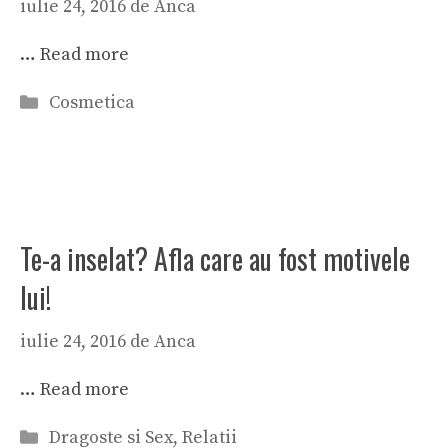
iulie 24, 2016
de
Anca
…
Read more
Categorii
Cosmetica
Te-a inselat? Afla care au fost motivele
lui!
iulie 24, 2016
de
Anca
…
Read more
Categorii
Dragoste si Sex
,
Relatii