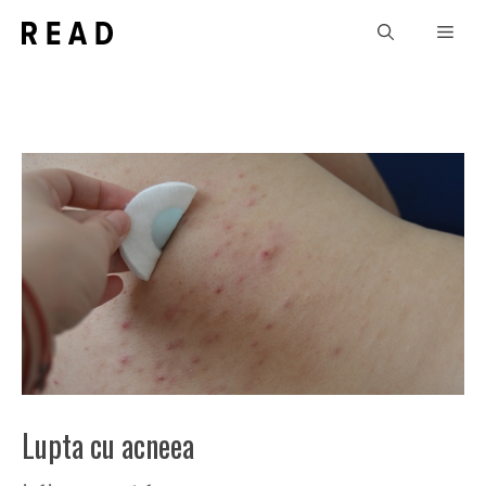
Sari
Men
la
conținut
Lupta cu acneea