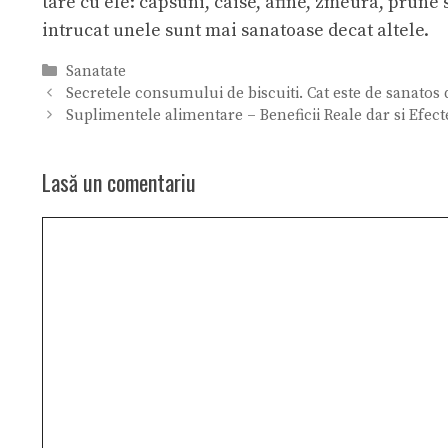
tare cu ele: capsuni, caise, afine, zmeura, prune 
intrucat unele sunt mai sanatoase decat altele.
Categorii
Sanatate
Secretele consumului de biscuiti. Cat este de sanatos 
Suplimentele alimentare – Beneficii Reale dar si Efect
Lasă un comentariu
Comentariu