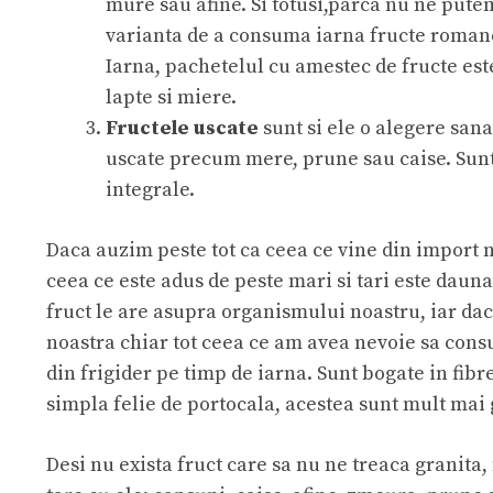
mure sau afine. Si totusi,parca nu ne pute
varianta de a consuma iarna fructe romanes
Iarna, pachetelul cu amestec de fructe es
lapte si miere.
Fructele uscate
sunt si ele o alegere sana
uscate precum mere, prune sau caise. Sunt 
integrale.
Daca auzim peste tot ca ceea ce vine din import nu
ceea ce este adus de peste mari si tari este dauna
fruct le are asupra organismului noastru, iar dac
noastra chiar tot ceea ce am avea nevoie sa consu
din frigider pe timp de iarna. Sunt bogate in fibre
simpla felie de portocala, acestea sunt mult mai
Desi nu exista fruct care sa nu ne treaca granita, 