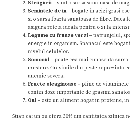
Strugurii
– sunt o sursa sanatoasa de mag
Semintele de in
– bogate in acizi grasi es
si o sursa foarta sanatoasa de fibre. Daca
asigura reteta ideala pentru o zi la intens
Legume cu frunze verzi
– patrunjelul, sp
energie in organism. Spanacul este bogat i
nivelul celulelor.
Somonul
– poate cea mai cunoscuta sursa d
crestere. Grasimile din peste reprezinta 
anemie severa.
Fructe oleaginoase
– pline de vitaminele 
contin doze importante de grasimi sanatoase
Oul
– este un aliment bogat in proteine, in
Stiati ca: un ou ofera 30% din cantitatea zilnica 