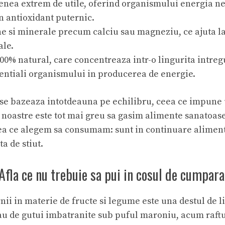
enea extrem de utile, oferind organismului energia nec
un antioxidant puternic.
ne si minerale precum calciu sau magneziu, ce ajuta la
ale.
0% natural, care concentreaza intr-o lingurita intregul
esentiali organismului in producerea de energie.
 se bazeaza intotdeauna pe echilibru, ceea ce impune
 noastre este tot mai greu sa gasim alimente sanatoase 
ea ce alegem sa consumam: sunt in continuare aliment
a de stiut.
fla ce nu trebuie sa pui in cosul de cumpara
i in materie de fructe si legume este una destul de lim
u de gutui imbatranite sub puful maroniu, acum raftur