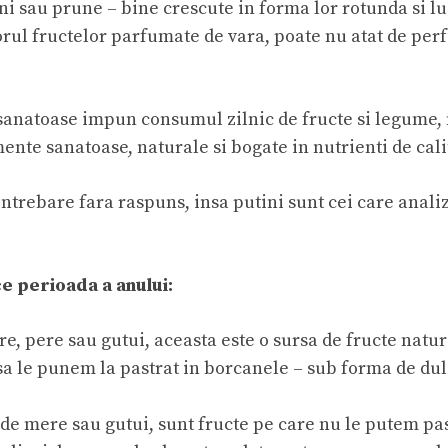
uni sau prune – bine crescute in forma lor rotunda si lu
ul fructelor parfumate de vara, poate nu atat de perfe
 sanatoase impun consumul zilnic de fructe si legume,
te sanatoase, naturale si bogate in nutrienti de cali
ntrebare fara raspuns, insa putini sunt cei care analiz
e perioada a anului:
e, pere sau gutui, aceasta este o sursa de fructe natur
e sa le punem la pastrat in borcanele – sub forma de du
 de mere sau gutui, sunt fructe pe care nu le putem pa