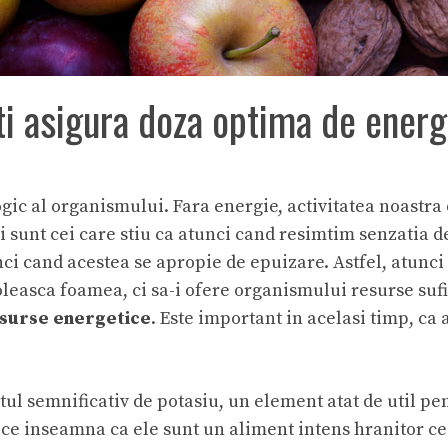
ti asigura doza optima de energ
gic al organismului. Fara energie, activitatea noastra d
ni sunt cei care stiu ca atunci cand resimtim senzatia 
unci cand acestea se apropie de epuizare. Astfel, atun
oleasca foamea, ci sa-i ofere organismului resurse suf
 surse energetice
. Este important in acelasi timp, ca 
tul semnificativ de potasiu, un element atat de util p
ce inseamna ca ele sunt un aliment intens hranitor c