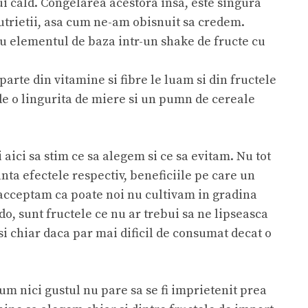
ui cald. Congelarea acestora insa, este singura
utrietii, asa cum ne-am obisnuit sa credem.
u elementul de baza intr-un shake de fructe cu
arte din vitamine si fibre le luam si din fructele
de o lingurita de miere si un pumn de cereale
 aici sa stim ce sa alegem si ce sa evitam. Nu tot
nta efectele respectiv, beneficiile pe care un
a acceptam ca poate noi nu cultivam in gradina
o, sunt fructele ce nu ar trebui sa ne lipseasca
 si chiar daca par mai dificil de consumat decat o
 cum nici gustul nu pare sa se fi imprietenit prea