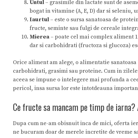
Untul
– grasimile din lactate sunt de asem
bogat in vitamine (A, E, D) dar si seleniu, 
Iaurtul
– este o sursa sanatoasa de protei
fructe, seminte sau fulgi de cereale integr
Mierea
– poate cel mai complex aliment 10
dar si carbohidrati (fructoza si glucoza) 
Orice aliment am alege, o alimentatie sanatoasa
carbohidrati, grasimi sau proteine. Cum in zilele
aceea se impune o intelegere mai profunda a ce
pericol, insa sursa lor este intotdeauna important
Ce fructe sa mancam pe timp de iarna? A
Dupa cum ne-am obisnuit inca de mici, oferta ierni
ne bucuram doar de merele incretite de vreme sa