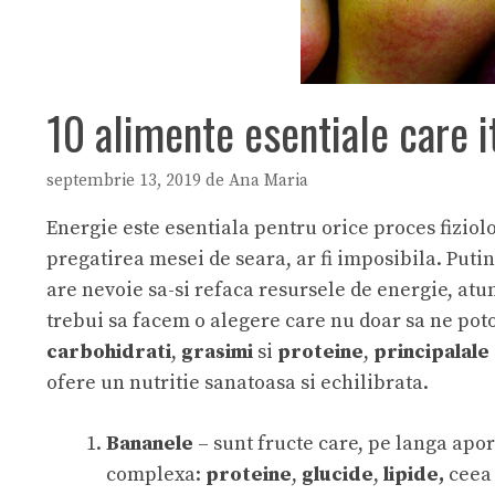
10 alimente esentiale care i
septembrie 13, 2019
de
Ana Maria
Energie este esentiala pentru orice proces fiziolo
pregatirea mesei de seara, ar fi imposibila. Puti
are nevoie sa-si refaca resursele de energie, at
trebui sa facem o alegere care nu doar sa ne pot
carbohidrati
,
grasimi
si
proteine
,
principalale
ofere un nutritie sanatoasa si echilibrata.
Bananele
– sunt fructe care, pe langa apor
complexa:
proteine
,
glucide
,
lipide,
ceea 