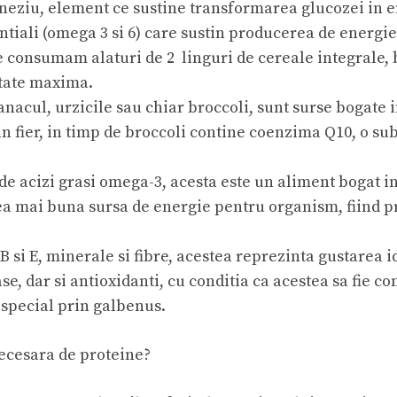
neziu, element ce sustine transformarea glucozei in e
entiali (omega 3 si 6) care sustin producerea de energ
 le consumam alaturi de 2 linguri de cereale integrale
itate maxima.
anacul, urzicile sau chiar broccoli, sunt surse bogate 
n fier, in timp de broccoli contine coenzima Q10, o su
e acizi grasi omega-3, acesta este un aliment bogat i
cea mai buna sursa de energie pentru organism, fiind 
B si E, minerale si fibre, acestea reprezinta gustarea 
, dar si antioxidanti, cu conditia ca acestea sa fie co
 special prin galbenus.
necesara de proteine?