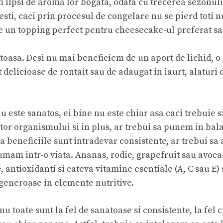
m lipsi de aroma lor bogata, odata cu trecerea sezonul
ti, caci prin procesul de congelare nu se pierd toti n
te un topping perfect pentru cheesecake-ul preferat sa
toasa. Desi nu mai beneficiem de un aport de lichid, o p
delicioase de rontait sau de adaugat in iaurt, alaturi 
 este sanatos, ei bine nu este chiar asa caci trebuie si
tor organismului si in plus, ar trebui sa punem in bala
a beneficiile sunt intradevar consistente, ar trebui s
mam intr-o viata. Ananas, rodie, grapefruit sau avocad
, antioxidanti si cateva vitamine esentiale (A, C sau E)
 generoase in elemente nutritive.
nu toate sunt la fel de sanatoase si consistente, la fel