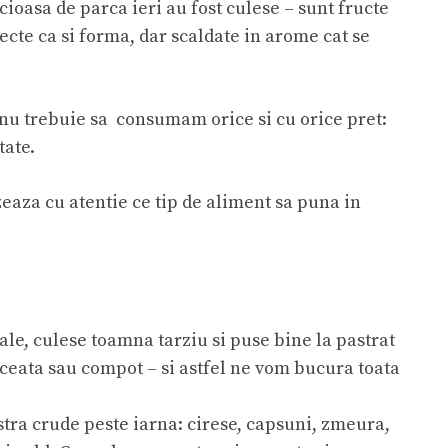
cioasa de parca ieri au fost culese – sunt fructe
cte ca si forma, dar scaldate in arome cat se
 nu trebuie sa consumam orice si cu orice pret:
tate.
eaza cu atentie ce tip de aliment sa puna in
ale, culese toamna tarziu si puse bine la pastrat
lceata sau compot – si astfel ne vom bucura toata
stra crude peste iarna: cirese, capsuni, zmeura,