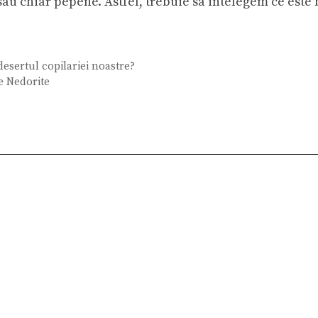
sau chiar pepene. Astfel, trebuie sa intelegem ce este 
desertul copilariei noastre?
e Nedorite