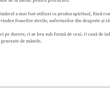
ciale de la medic pentru procurare.
imbrul a mai fost utilizat ca produs spiritual, fiind co
indea femeilor sterile, suferinzilor din dragoste şi r
t pe durere, ci se bea sub formă de ceai. O cană de inf
p generate de măsele.