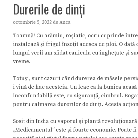
Durerile de dinţi
octombrie 5, 2022
de
Anca
Toamnă! Cu arămiu, roşiatic, ocru cuprinde întreg 
instalează şi frigul însoţit adesea de ploi. O dat
lungul verii am sfidat canicula cu îngheţate şi s
vreme.
Totuşi, sunt cazuri când durerea de măsele persis
i vină de hac acesteia. Un leac ca la bunica acas
inconfundabilă este, cu siguranţă, cimbrul. Bogat
pentru calmarea durerilor de dinţi. Acesta acţione
Sosit din India cu vaporul şi plantă revoluţionar
„Medicamentul” este şi foarte economic. Poate fi p