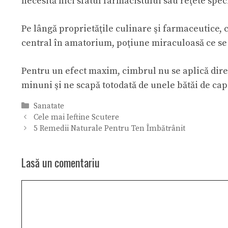
necesită nici sfatul farmacistului sau reţete spe
Pe lângă proprietăţile culinare şi farmaceutice, c
central în amatorium, poţiune miraculoasă ce se v
Pentru un efect maxim, cimbrul nu se aplică direc
minuni şi ne scapă totodată de unele bătăi de ca
Categorii
Sanatate
Cele mai Ieftine Scutere
5 Remedii Naturale Pentru Ten Îmbătrânit
Lasă un comentariu
Comentariu