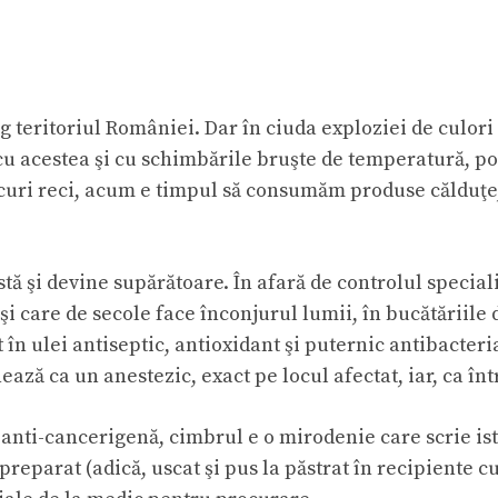
teritoriul României. Dar în ciuda exploziei de culori c
ă cu acestea şi cu schimbările bruşte de temperatură, p
ucuri reci, acum e timpul să consumăm produse călduţe,
tă şi devine supărătoare. În afară de controlul special
ă şi care de secole face înconjurul lumii, în bucătăriil
 în ulei antiseptic, antioxidant şi puternic antibacte
ază ca un anestezic, exact pe locul afectat, iar, ca înt
ă anti-cancerigenă, cimbrul e o mirodenie care scrie is
reparat (adică, uscat şi pus la păstrat în recipiente cu