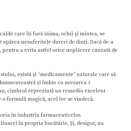
alde care îţi fură inima, ochii şi mintea, se
ot apărea nesuferitele dureri de dinţi. Dacă de-a
 pentru a evita astfel orice neplăcere cauzată de
istului, există şi “medicamente” naturale care să-
e dumneavoastră şi îmbie cu savoarea-i
rian, cimbrul reprezintă un remediu excelent
r-o formulă magică, acel loc se vindecă.
toria în industria farmaceuticelor.
linare) în propria bucătărie. Şi, desigur, nu