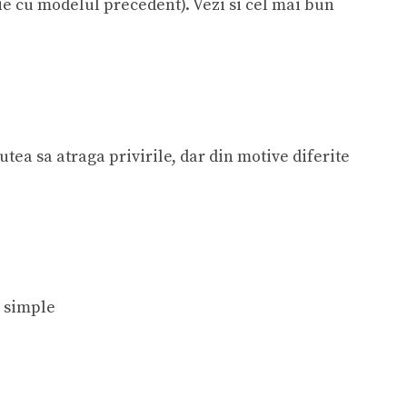
ie cu modelul precedent). Vezi si
cel mai bun
tea sa atraga privirile, dar din motive diferite
i simple