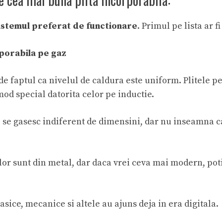
istemul preferat de functionare
. Primul pe lista ar f
rporabila pe gaz
r de faptul ca nivelul de caldura este uniform. Plitele p
mod special datorita celor pe inductie.
 se gasesc indiferent de dimensini, dar nu inseamna ca
elor sunt din metal, dar daca vrei ceva mai modern, p
lasice, mecanice si altele au ajuns deja in era digitala.