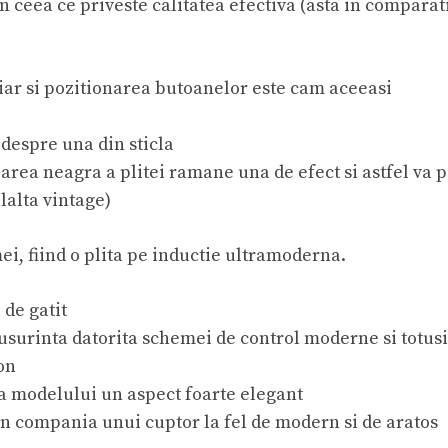
 ceea ce priveste calitatea efectiva (asta in comparat
chiar si pozitionarea butoanelor este cam aceeasi
 despre una din sticla
ea neagra a plitei ramane una de efect si astfel va pu
lalta vintage)
, fiind o plita pe inductie ultramoderna.
 de gatit
 usurinta datorita schemei de control moderne si totus
on
ra modelului un aspect foarte elegant
in compania unui cuptor la fel de modern si de aratos