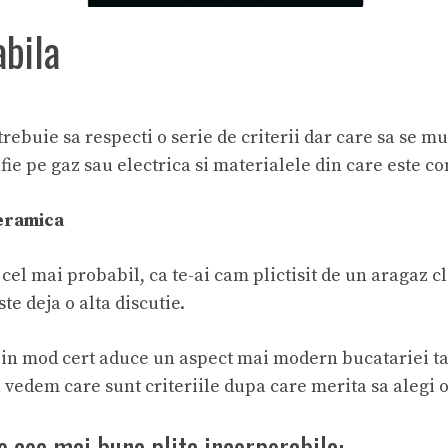
abila
ebuie sa respecti o serie de criterii dar care sa se mu
 fie pe gaz sau electrica si materialele din care este c
ceramica
el mai probabil, ca te-ai cam plictisit de un aragaz cl
te deja o alta discutie.
in mod cert aduce un aspect mai modern bucatariei tale
 vedem care sunt criteriile dupa care merita sa alegi o
e cea mai buna plita incorporabila: