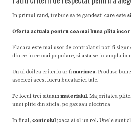
In primul rand, trebuie sa te gandesti care este
s
Oferta actuala pentru
cea mai buna plita inco
Flacara este mai usor de controlat si poti fi sigu
din ce in ce mai populare, si asta se intampla in 
Un al doilea criteriu ar fi
marimea
. Produse bune
asociezi acest lucru bucatariei tale.
Pe locul trei situam
materialul
. Majoritatea plit
unei plite din sticla, pe gaz sau electrica
In final,
controlul
joaca si el un rol. Unele sunt c