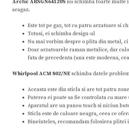
Arctic ARSGN64120S
nu schimba foarte multe in
aragaz.
Este tot pe gaz, tot cu patru arzatoare si 
Totusi, ei schimba design-ul
Nu mai vorbim despre o plita din metal, ci
Doar arzatoarele raman metalice, dar culoar
fata de precedenta (una este moderna, cea
Whirlpool ACM 802/NE
schimba datele problemei
Aceasta este din sticla si are tot patru zone
Puterea ei poate sa fie controlata cu mare
Aparatul are un panou touch si niciun but
Sticla este de culoare neagra, ceea ce ofe
Bineinteles, recomandam folosirea plitei 