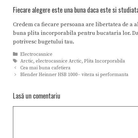
Fiecare alegere este una buna daca este si studiata
Credem ca fiecare persoana are libertatea de a al
buna plita incorporabila pentru bucataria lor. Da
potrivesc bugetului tau.
Categorii
Electrocasnice
Etichete
Arctic
,
electrocasnice Arctic
,
Plita Incorporabila
Cea mai buna cafetiera
Blender Heinner HSB 1000– viteza si performanta
Lasă un comentariu
Comentariu