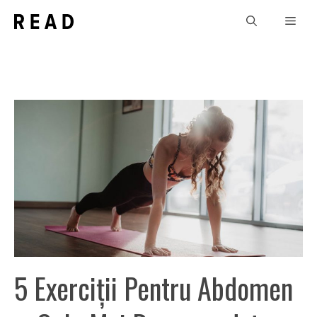
Sari
Men
la
conținut
5 Exerciții Pentru Abdomen