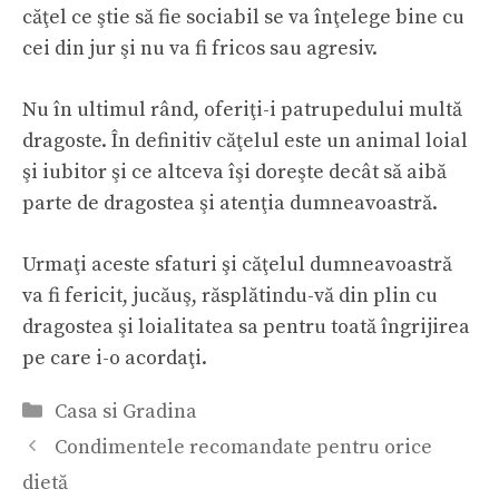
căţel ce ştie să fie sociabil se va înţelege bine cu
cei din jur şi nu va fi fricos sau agresiv.
Nu în ultimul rând, oferiţi-i patrupedului multă
dragoste. În definitiv căţelul este un animal loial
şi iubitor şi ce altceva îşi doreşte decât să aibă
parte de dragostea şi atenţia dumneavoastră.
Urmaţi aceste sfaturi şi căţelul dumneavoastră
va fi fericit, jucăuş, răsplătindu-vă din plin cu
dragostea şi loialitatea sa pentru toată îngrijirea
pe care i-o acordaţi.
Categorii
Casa si Gradina
Condimentele recomandate pentru orice
dietă