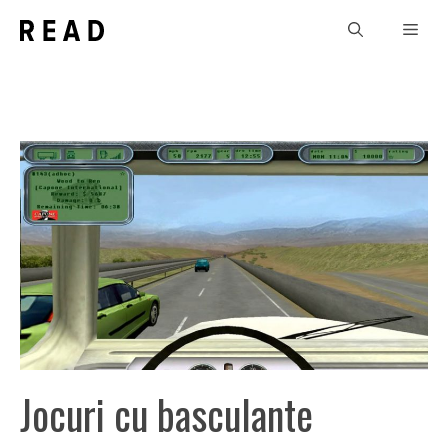
Sari
Men
la
conținut
Jocuri cu basculante