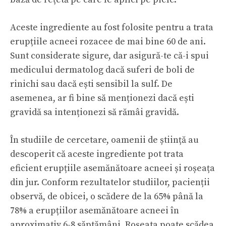
Aceste ingrediente au fost folosite pentru a trata
erupțiile acneei rozacee de mai bine 60 de ani.
Sunt considerate sigure, dar asigură-te că-i spui
medicului dermatolog dacă suferi de boli de
rinichi sau dacă ești sensibil la sulf. De
asemenea, ar fi bine să menționezi dacă ești
gravidă sa intenționezi să rămâi gravidă.
În studiile de cercetare, oamenii de știință au
descoperit că aceste ingrediente pot trata
eficient erupțiile asemănătoare acneei și roșeața
din jur. Conform rezultatelor studiilor, pacienții
observă, de obicei, o scădere de la 65% până la
78% a erupțiilor asemănătoare acneei în
aproximativ 6-8 săptămâni. Roșeata poate scădea