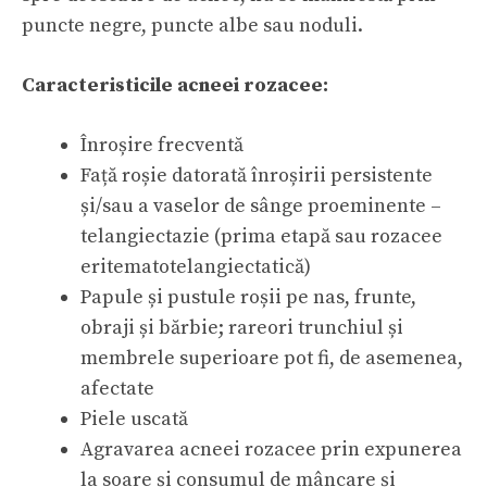
puncte negre, puncte albe sau noduli.
Caracteristicile acneei rozacee:
Înroșire frecventă
Față roșie datorată înroșirii persistente
și/sau a vaselor de sânge proeminente –
telangiectazie (prima etapă sau rozacee
eritematotelangiectatică)
Papule și pustule roșii pe nas, frunte,
obraji și bărbie; rareori trunchiul și
membrele superioare pot fi, de asemenea,
afectate
Piele uscată
Agravarea acneei rozacee prin expunerea
la soare și consumul de mâncare și