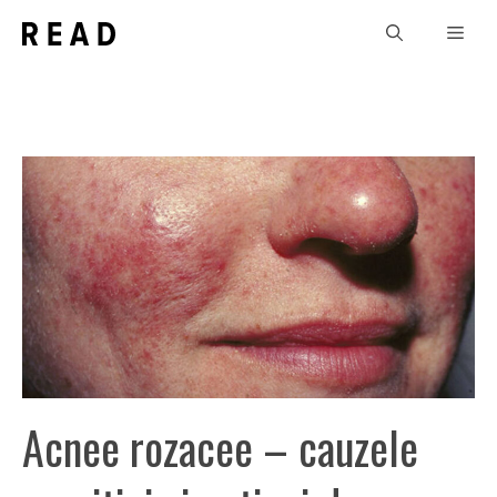
Sari
Men
la
conținut
Acnee rozacee – cauzele