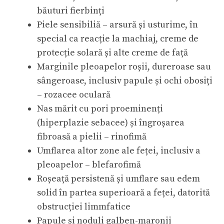
băuturi fierbinți
Piele sensibiliă – arsură și usturime, în
special ca reacție la machiaj, creme de
protecție solară și alte creme de față
Marginile pleoapelor roșii, dureroase sau
sângeroase, inclusiv papule și ochi obosiți
– rozacee oculară
Nas mărit cu pori proeminenți
(hiperplazie sebacee) și îngroșarea
fibroasă a pielii – rinofimă
Umflarea altor zone ale feței, inclusiv a
pleoapelor – blefarofimă
Roșeață persistenă și umflare sau edem
solid în partea superioară a feței, datorită
obstrucției limmfatice
Papule și noduli galben-maronii