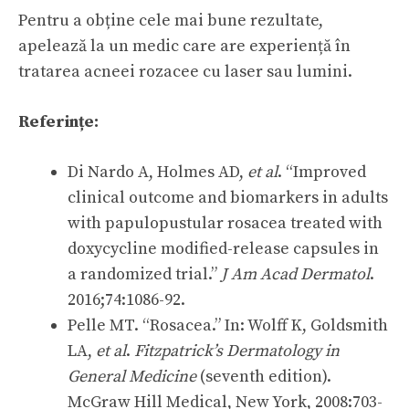
Pentru a obține cele mai bune rezultate,
apelează la un medic care are experiență în
tratarea acneei rozacee cu laser sau lumini.
Referințe:
Di Nardo A, Holmes AD,
et al
. “Improved
clinical outcome and biomarkers in adults
with papulopustular rosacea treated with
doxycycline modified-release capsules in
a randomized trial.”
J Am Acad Dermatol
.
2016;74:1086-92.
Pelle MT. “Rosacea.” In: Wolff K, Goldsmith
LA,
et al
.
Fitzpatrick’s Dermatology in
General Medicine
(seventh edition).
McGraw Hill Medical, New York, 2008:703-