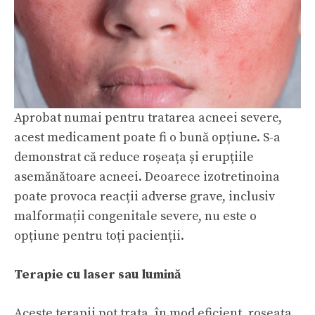
Aprobat numai pentru tratarea acneei severe,
acest medicament poate fi o bună opțiune. S-a
demonstrat că reduce roșeața și erupțiile
asemănătoare acneei. Deoarece izotretinoina
poate provoca reacții adverse grave, inclusiv
malformații congenitale severe, nu este o
opțiune pentru toți pacienții.
Terapie cu laser sau lumină
Aceste terapii pot trata, în mod eficient, roșeața