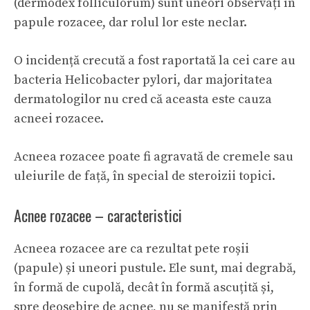
(dermodex folliculorum) sunt uneori observați în
papule rozacee, dar rolul lor este neclar.
O incidență crecută a fost raportată la cei care au
bacteria Helicobacter pylori, dar majoritatea
dermatologilor nu cred că aceasta este cauza
acneei rozacee.
Acneea rozacee poate fi agravată de cremele sau
uleiurile de față, în special de steroizii topici.
Acnee rozacee – caracteristici
Acneea rozacee are ca rezultat pete roșii
(papule) și uneori pustule. Ele sunt, mai degrabă,
în formă de cupolă, decât în formă ascuțită și,
spre deosebire de acnee, nu se manifestă prin