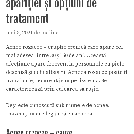
apariției și opțiuni de
tratament
mai 5, 2021
de
malina
Acnee rozacee – erupție cronică care apare cel
mai adesea, între 30 și 60 de ani. Această
afecțiune apare frecvent la persoanele cu piele
deschisă și ochi albaștri. Acneea rozacee poate fi
tranzitorie, recurentă sau perisstentă. Se
caracterizează prin culoarea sa roșie.
Deși este cunoscută sub numele de acnee,
roazcee, nu are legătură cu
acneea
.
Acnee rozacee – cauze