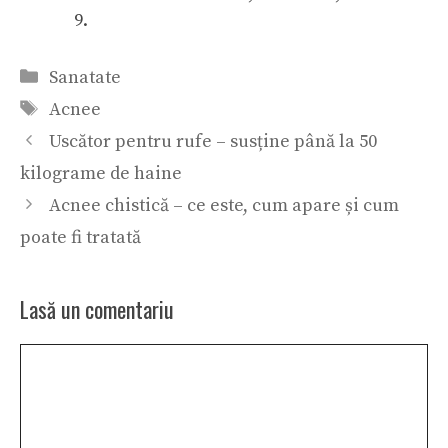
9.
Categorii
Sanatate
Etichete
Acnee
Uscător pentru rufe – susține până la 50
kilograme de haine
Acnee chistică – ce este, cum apare și cum
poate fi tratată
Lasă un comentariu
Comentariu