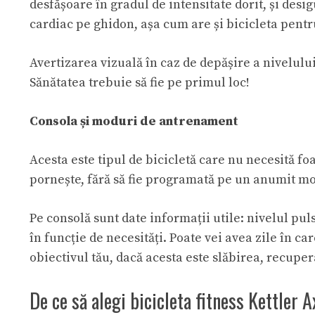
desfășoare în gradul de intensitate dorit, și desi
cardiac pe ghidon, așa cum are și
bicicleta pentr
Avertizarea vizuală în caz de depășire a nivelului
Sănătatea trebuie să fie pe primul loc!
Consola și moduri de antrenament
Acesta este tipul de bicicletă care nu necesită fo
pornește, fără să fie programată pe un anumit m
Pe consolă sunt date informații utile: nivelul puls
în funcție de necesități. Poate vei avea zile în ca
obiectivul tău, dacă acesta este slăbirea, recup
De ce să alegi bicicleta fitness Kettler