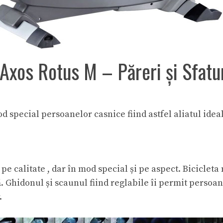
 Axos Rotus M – Păreri și Sfatu
od special persoanelor casnice fiind astfel aliatul ide
pe calitate , dar în mod special și pe aspect. Biciclet
să. Ghidonul și scaunul fiind reglabile îi permit persoa
.