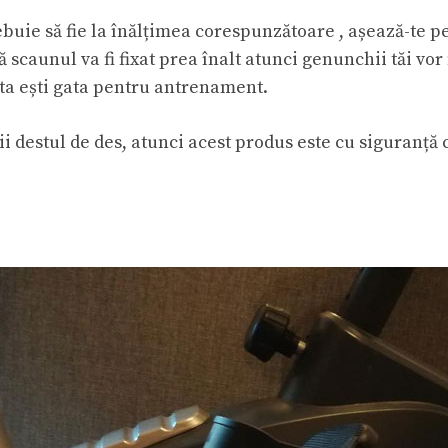
uie să fie la înălțimea corespunzătoare , așează-te pe e
ă scaunul va fi fixat prea înalt atunci genunchii tăi vor
leta ești gata pentru antrenament.
i destul de des, atunci acest produs este cu siguranță c