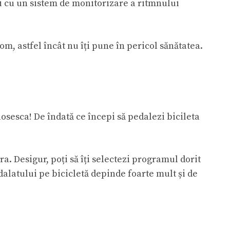
 și cu un sistem de monitorizare a ritmnului
m, astfel încât nu îți pune în pericol sănătatea.
losesca! De îndată ce începi să pedalezi bicileta
ra. Desigur, poți să îți selectezi programul dorit
edalatului pe bicicletă depinde foarte mult și de