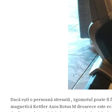
Dacă ești o persoană stresată , zgomotul poate fi
magnetică Kettler Axos Rotus M deoarece este ech