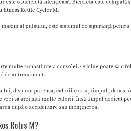
gur este o bicicletă silențioasă. Bicicleta este echipată
u fitness Kettle Cycler M
.
 maxim al pulsului, este sistemul de siguranță pentru o
arte multe cunostiinte a consolei. Oricine poate să o fo
od de antrenament.
ului, distanța parcusa, caloriile arse, timpul , data și o
re vrei să arzi mai multe calorii. Însă timpul dedicat p
erarea după o accidentare sau menținerea.
 Axos Rotus M?