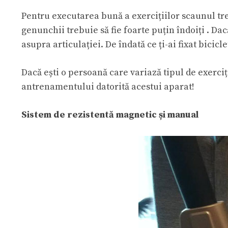
Pentru executarea bună a exercițiilor scaunul treb
genunchii trebuie să fie foarte puțin îndoiți . Dac
asupra articulației. De îndată ce ți-ai fixat bicic
Dacă ești o persoană care variază tipul de exerciți
antrenamentului datorită acestui aparat!
Sistem de rezistentă magnetic și manual