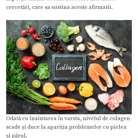
cercetări, care sa sustina aceste afirmatii.
Odată cu înaintarea în varsta, nivelul de colagen
scade și duce la apariția problemelor cu pielea
și părul.