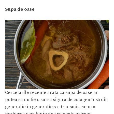
Supa de oase
Cercetarile recente arata ca supa de oase ar
putea sa nu fie o sursa sigura de colagen însă din
generatie în generatie s-a transmis ca prin
fierberea oaselor în apa se poate extrage