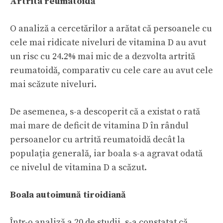
Artrita reumatoidă
O analiză a cercetărilor a arătat că persoanele cu
cele mai ridicate niveluri de vitamina D au avut
un risc cu 24.2% mai mic de a dezvolta artrită
reumatoidă, comparativ cu cele care au avut cele
mai scăzute niveluri.
De asemenea, s-a descoperit că a existat o rată
mai mare de deficit de vitamina D în rândul
persoanelor cu artrită reumatoidă decât la
populația generală, iar boala s-a agravat odată
ce nivelul de vitamina D a scăzut.
Boala autoimună tiroidiană
Într-o analiză a 20 de studii, s-a constatat că