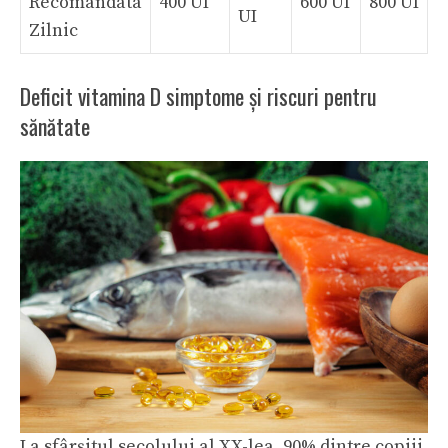
Recomandata
400 UI
600 UI
800 UI
UI
Zilnic
Deficit vitamina D simptome și riscuri pentru
sănătate
La sfârșitul secolului al XX-lea, 90% dintre copiii