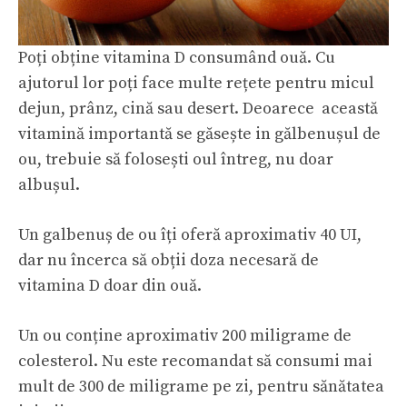
Poți obține vitamina D consumând ouă. Cu
ajutorul lor poți face multe rețete pentru micul
dejun, prânz, cină sau desert. Deoarece această
vitamină importantă se găsește in gălbenușul de
ou, trebuie să folosești oul întreg, nu doar
albușul.
Un galbenuș de ou îți oferă aproximativ 40 UI,
dar nu încerca să obții doza necesară de
vitamina D doar din ouă.
Un ou conține aproximativ 200 miligrame de
colesterol. Nu este recomandat să consumi mai
mult de 300 de miligrame pe zi, pentru sănătatea